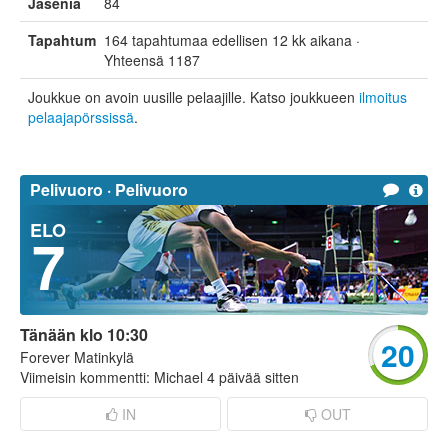
Jäseniä
84
Tapahtumat
164 tapahtumaa edellisen 12 kk aikana ·
Yhteensä 1187
Joukkue on avoin uusille pelaajille. Katso joukkueen
ilmoitus
pelaajapörssissä
.
Pelivuoro ·
Pelivuoro
ELO
7
Tänään klo 10:30
20
Forever Matinkylä
Viimeisin kommentti: Michael 4 päivää sitten
IN
OUT