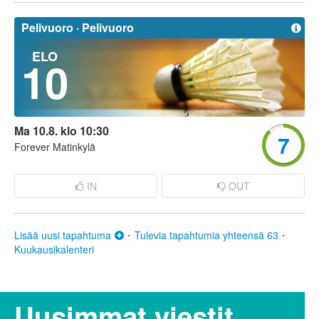
Pelivuoro ·
Pelivuoro
ELO
10
Ma 10.8. klo 10:30
7
Forever Matinkylä
IN
OUT
Lisää uusi tapahtuma
Tulevia tapahtumia yhteensä 63
Kuukausikalenteri
Uusimmat viestit