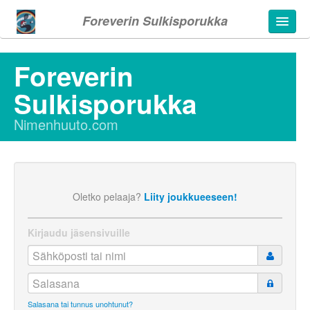
Foreverin Sulkisporukka
Foreverin
Sulkisporukka
t
Nimenhuuto.com
Oletko pelaaja?
Liity joukkueeseen!
Kirjaudu jäsensivuille
Salasana tai tunnus unohtunut?